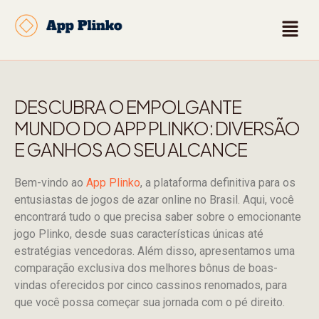
DESCUBRA O EMPOLGANTE
MUNDO DO APP PLINKO: DIVERSÃO
E GANHOS AO SEU ALCANCE
Bem-vindo ao
App Plinko
, a plataforma definitiva para os
entusiastas de jogos de azar online no Brasil. Aqui, você
encontrará tudo o que precisa saber sobre o emocionante
jogo Plinko, desde suas características únicas até
estratégias vencedoras. Além disso, apresentamos uma
comparação exclusiva dos melhores bônus de boas-
vindas oferecidos por cinco cassinos renomados, para
que você possa começar sua jornada com o pé direito.