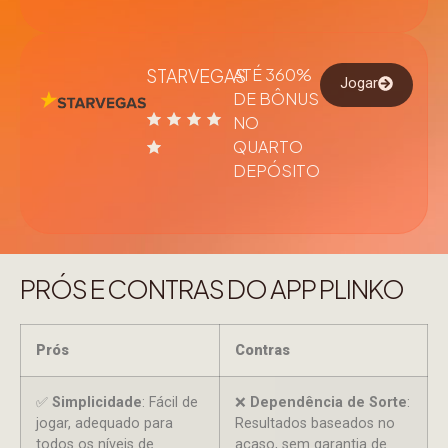
ATÉ 360%
STARVEGAS
Jogar
DE BÔNUS
NO
QUARTO
DEPÓSITO
PRÓS E CONTRAS DO APP PLINKO
Prós
Contras
✅
Simplicidade
: Fácil de
❌
Dependência de Sorte
:
jogar, adequado para
Resultados baseados no
todos os níveis de
acaso, sem garantia de