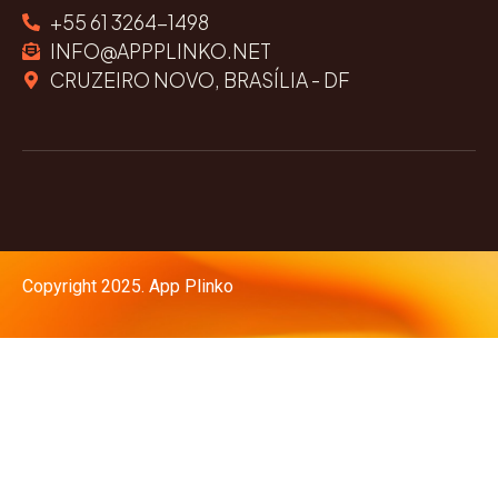
+55 61 3264-1498
INFO@APPPLINKO.NET
CRUZEIRO NOVO, BRASÍLIA - DF
Copyright 2025. App Plinko